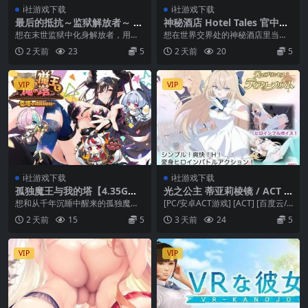
i社游戏下载
i社游戏下载
最后的抵抗～监狱解放者～ L
神秘酒店 Hotel Tales 官中
AST STAND Apocalypse【官
+无码+动态 pc【6.57G】 [SL
想在末世监狱中化身解放者，用简
想在世界交界处的神秘酒店里当经
中+无码+动态/PC-3D游戏/1.7
G] (百度云/FM) [PC-SLG游
单操作一边战斗一边解放被囚禁的
理，一边接待各路奇葩客人，一边
2 天前
23
5
2 天前
20
5
2G/百度云/FM】
戏]
女性吗？那最后的抵抗...
规划轮班、完成任务，...
VIP
VIP
i社游戏下载
i社游戏下载
孤独魔王与我的塔【4.35G】/
光之公主 蒂亚莉棱镜 / ACT /
SLG游戏/ぼっちな魔王と俺の
百度云+FM / AI汉化+动态 / P
想和从千年沉睡中醒来的孤独魔王
[PC/安卓ACT游戏] [ACT] [百度云/F
塔 (PC-SLG) [AI汉化]
C+安卓 / 1.89G 【PC/安卓AC
一起，收集资源、建造魔塔，一路
M] 光之公主 蒂亚莉棱镜 光...
2 天前
15
5
3 天前
24
5
T游戏】
冲向天上吗？那孤独魔...
VIP
VIP