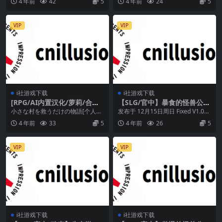
4 年前
42
5
4 年前
24
5
你们高中毕业了，即...
VIP
VIP
i社游戏下载
i社游戏下载
[RPG/AI内置汉化/萝莉/合集]
【SLG/官中】暴食的怪兽公
ふらふら游戏合集【2.6G/BD
主：惑星美食之旅 Ver1.06 官
小さな村を救うだけの物語[个人AI
发布于 12月15日周日 Fixed V1.06
云】
方中文步兵版【4G】【微云网
内嵌汉化] 魔人と勇者と深淵の迷宮
– 修正可能造成遊...
4 年前
33
5
4 年前
26
5
盘/直链】
v1.06...
VIP
VIP
i社游戏下载
i社游戏下载