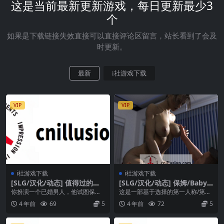
这是当前最新更新游戏，每日更新最少3
个
如果是下载链接失效直接可以直接评论区留言，站长看到了会及
时更新。
最新
i社游戏下载
VIP
VIP
i社游戏下载
i社游戏下载
[SLG/汉化/动态] 值得过的生
[SLG/汉化/动态] 保姆/Babysi
活/A Life Worth Living Ch.
tters Ver0.1.2 AI汉化 [1.8G/
你扮演一个已婚男人，他试图保持
这是一部基于选择的第一人称/第三
5.5 AI汉化 [4.5G/FM/WY]
FM/WY]
婚姻新鲜感并组建家庭。在这个旅
人称视觉小说。 主要剧情扮演一位
4 年前
69
5
4 年前
72
5
程中会出现一些问题，...
著名的模特摄影师...