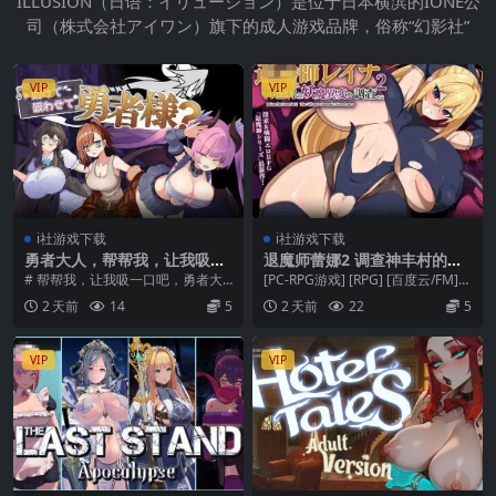
ILLUSION（日语：イリュージョン）是位于日本横滨的IONE公
司（株式会社アイワン）旗下的成人游戏品牌，俗称“幻影社”
VIP
VIP
i社游戏下载
i社游戏下载
勇者大人，帮帮我，让我吸一
退魔师蕾娜2 调查神丰村的妖
口吧！【PC/RPG】 汉化AI版
魔异变 退魔師レイナ2 神豊村
# 帮帮我，让我吸一口吧，勇者大
[PC-RPG游戏] [RPG] [百度云/FM]
(384M)
の妖魔異変を調査せよ [PC-R
人？ 助けて吸わせて勇者様？ | 多
退魔师蕾娜2 调查神丰村的妖...
2 天前
14
5
2 天前
22
5
PG游戏] 【百度云/FM】 AI汉
结局 | 短...
化 pc [467M]
VIP
VIP