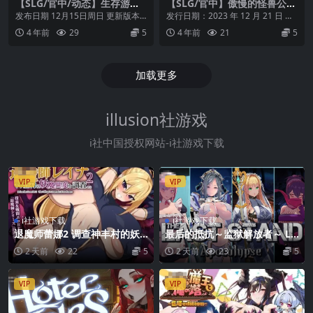
【SLG/官中/动态】生存游戏/
【SLG/官中】傲慢的怪兽公主
サバイバルゲーム / Mad Isla
与名侦探使魔/傲慢的怪獸公主
发布日期 12月15日周日 更新版本 v
发行日期：2023 年 12 月 21 日 故
nd Ver0.2.4 官方中文步兵版+
與名偵探使魔 Ver1.08 官方中
0.2.4 [测试版] 新增内容 ■ 新...
事简介： 前略，这是一个关于被外
4 年前
29
5
4 年前
21
5
DLC【更新/1.7G】【微云网
文版【2.9G】【微云网盘/直
星...
盘/直链】
链】
加载更多
illusion社游戏
i社中国授权网站-i社游戏下载
VIP
VIP
i社游戏下载
i社游戏下载
退魔师蕾娜2 调查神丰村的妖
最后的抵抗～监狱解放者～ LA
魔异变 退魔師レイナ2 神豊村
ST STAND Apocalypse【官中
2 天前
22
5
2 天前
23
5
の妖魔異変を調査せよ [PC-RP
+无码+动态/PC-3D游戏/1.72
G游戏] 【百度云/FM】 AI汉化
G/百度云/FM】
pc [467M]
VIP
VIP