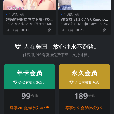
i社游戏下载
i社游戏下载
妈妈的好朋友 ママトモ (PC-A
VR女友 v1.2.0 / VR Kanojo /
DV游戏) [ADV] [百度云/FM]
VRカノジョ 官中+动态 pc+更
[PC-ADV游戏] [ADV] [百度云/FM]
# VR女友 VR Kanojo / VRカノジョ v
pc【4.38G】
新【5.50G】[3D] [百度云/F
妈妈友 ママトモ AI汉化+...
1.2.0 官中动态版+V...
3 天前
30
5
3 天前
25
5
M]
人在美国，放心冲永不跑路。
付费用户所有资源免费下载，支持补档。
年卡会员
永久会员
会员有效期365天
会员有效期永久
99
189
金币
金币
尊享VIP会员特权365天
尊享永久会员特权永久