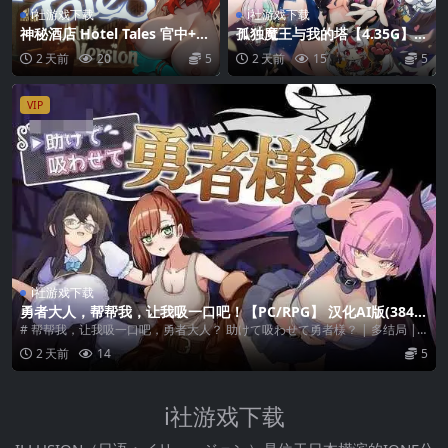
i社游戏下载
i社游戏下载
神秘酒店 Hotel Tales 官中+无
孤独魔王与我的塔【4.35G】/S
码+动态 pc【6.57G】 [SLG]
LG游戏/ぼっちな魔王と俺の塔
2 天前
20
5
2 天前
15
5
(百度云/FM) [PC-SLG游戏]
(PC-SLG) [AI汉化]
VIP
i社游戏下载
勇者大人，帮帮我，让我吸一口吧！【PC/RPG】 汉化AI版(384
M)
# 帮帮我，让我吸一口吧，勇者大人？ 助けて吸わせて勇者様？ | 多结局 |
短...
2 天前
14
5
i社游戏下载