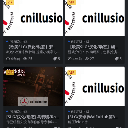
VIP
VIP
i社游戏下载
i社游戏下载
【欧美SLG/汉化/动态】梦境
【欧美SLG/汉化/动态】幽灵
Dreamland Ver0.3 汉化中文
般的欲望/A Ghostly Desire
概述: 欢迎来到梦境!这座小镇举办
游戏介绍： 作为玩家，您将扮演
版【PC+安卓/7.5G】【微云网
V0.8 Alpha 汉化中文版【PC
最疯狂的大学春假活动充满了辣
“马克”，进入他的生活。并进入他的
4 年前
25
5
4 年前
27
5
盘/直链】
+安卓/3.2G】【微云网盘/直
妹、派对和性爱。 ...
生活， 在他结...
链】
VIP
VIP
i社游戏下载
i社游戏下载
[SLG/汉化/动态] 乌鸦嘴/Rav
[SLG/安卓]WaiFuHub第8部
enous Arc 2 Ep.8 AI汉化 [3.
[百度/FM云][1355M]
你已经很久没有和你的母亲和妹妹
解压feixue@
9G/FM/WY]
有任何联系了。 经过十年的分离，