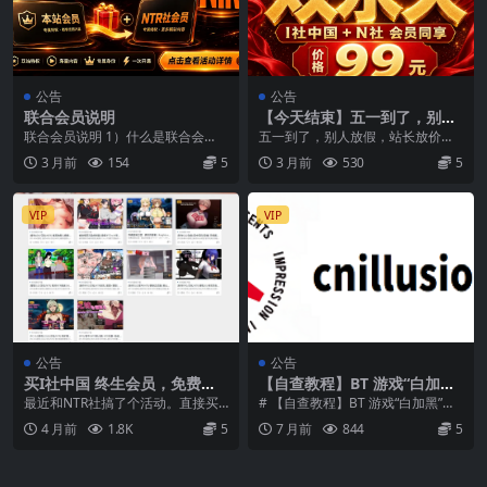
公告
公告
联合会员说明
【今天结束】五一到了，别人
放假，站长放价。（99元2个
联合会员说明 1）什么是联合会
五一到了，别人放假，站长放价。
永久）
员？ 联合会员是本站与多个游戏下
这次不绕弯子： I社中国 + N社，双
3 月前
154
5
3 月前
530
5
载站点推出的联名会...
站永久会员...
VIP
VIP
公告
公告
买I社中国 终生会员，免费赠
【自查教程】BT 游戏“白加黑”
送NTR社终生会员.双会员福
挖矿木马自检方法（3 分钟判
最近和NTR社搞了个活动。直接买I
# 【自查教程】BT 游戏“白加黑”挖
利！!!!
断是否中招）
社中国 终生会员，免费赠送NTR社
矿木马自检方法（3 分钟判断是否
4 月前
1.8K
5
7 月前
844
5
终生会员.双...
中招） 近...