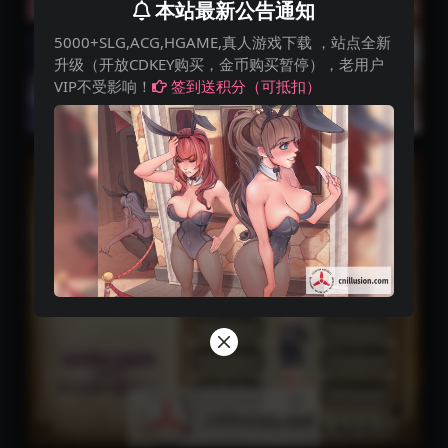
本站最新公告通知
5000+SLG,ACG,HGAME,真人游戏下载 ，站点全新
升级（开放CDKEY购买，金币购买暂停），老用户
VIP不受影响！
签到送积分（可抵扣）